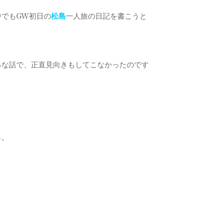
でもGW初日の
松島
一人旅の日記を書こうと
るな話で、正直見向きもしてこなかったのです
ら。