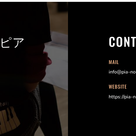
 ピア
CONT
MAIL
info@pia-n
WEBSITE
https://pia-