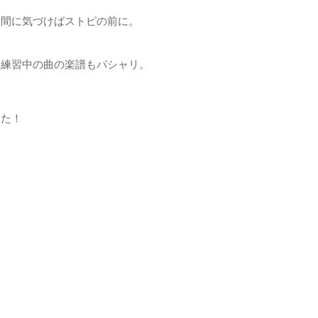
う間に気づけばストピの前に。
と練習中の曲の楽譜もパシャリ。
した！