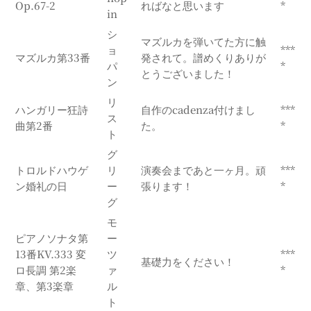
Op.67-2
ればなと思います
*
in
シ
マズルカを弾いてた方に触
ョ
***
マズルカ第33番
発されて。譜めくりありが
パ
*
とうございました！
ン
リ
ハンガリー狂詩
自作のcadenza付けまし
***
ス
曲第2番
た。
*
ト
グ
トロルドハウゲ
リ
演奏会まであと一ヶ月。頑
***
ン婚礼の日
ー
張ります！
*
グ
モ
ピアノソナタ第
ー
13番KV.333 変
ツ
***
基礎力をください！
ロ長調 第2楽
ァ
*
章、第3楽章
ル
ト