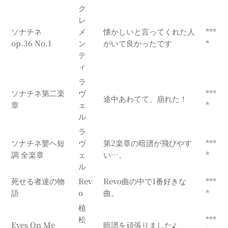
ク
レ
ソナチネ
メ
懐かしいと言ってくれた人
***
op.36 No.1
ン
がいて良かったです
*
テ
ィ
ラ
ソナチネ第二楽
ヴ
***
途中あわてて、崩れた！
章
ェ
*
ル
ラ
ソナチネ嬰ヘ短
ヴ
第2楽章の暗譜が飛びやす
***
調 全楽章
ェ
い…。
*
ル
死せる者達の物
Rev
Revo曲の中で1番好きな
***
語
o
曲。
*
植
松
***
Eyes On Me
暗譜を頑張りました♪