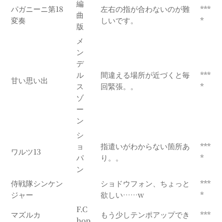
編
パガニーニ第18
左右の指が合わないのが難
***
曲
変奏
しいです。
*
版
メ
ン
デ
ル
間違える場所が近づくと毎
***
甘い思い出
ス
回緊張。。
*
ゾ
ー
ン
シ
ョ
指遣いがわからない箇所あ
***
ワルツ13
パ
り。。
*
ン
侍戦隊シンケン
ショドウフォン、ちょっと
***
ジャー
欲しい……w
*
F.C
マズルカ
もう少しテンポアップでき
***
hop