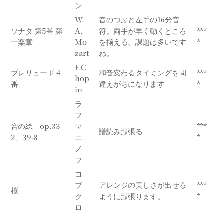
ン
W.
音のつぶと左手の16分音
ソナタ 第5番 第
A.
符。両手が早く動くところ
***
一楽章
Mo
を揃える。課題は多いです
*
zart
ね。
F.C
プレリュード 4
和音変わるタイミングを間
***
hop
番
違えがちになります
*
in
ラ
フ
音の絵 op.33-
マ
***
譜読み頑張る
2、39-8
ニ
*
ノ
フ
コ
ブ
アレンジの美しさが出せる
***
桜
ク
ように頑張ります。
*
ロ