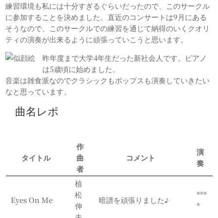
練習環境も私には十分すぎるぐらいだったので、このサークル
に参加することを決めました。直近のコンサートは9月にある
そうなので、このサークルでの練習を通じて納得のいくクオリ
ティの演奏が出来るように頑張っていこうと思います。
昨年度まで大学4年生だった新社会人です。ピアノ
は5歳頃に始めました。
音楽は雑食派なのでクラシックもポップスも演奏していきたい
なと思っています。
曲名レポ
作
演
タイトル
曲
コメント
奏
者
植
松
***
Eyes On Me
暗譜を頑張りました♪
伸
*
夫