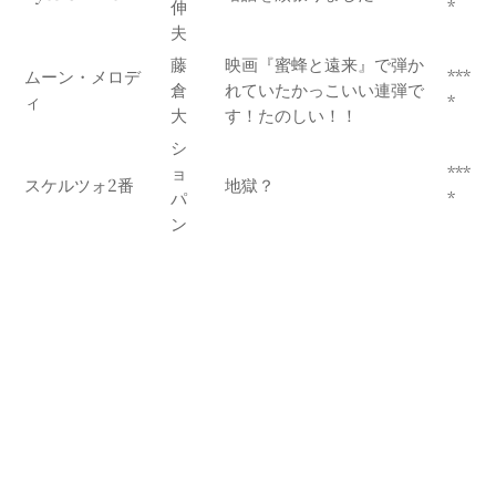
伸
*
夫
藤
映画『蜜蜂と遠来』で弾か
ムーン・メロデ
***
倉
れていたかっこいい連弾で
ィ
*
大
す！たのしい！！
シ
ョ
***
スケルツォ2番
地獄？
パ
*
ン