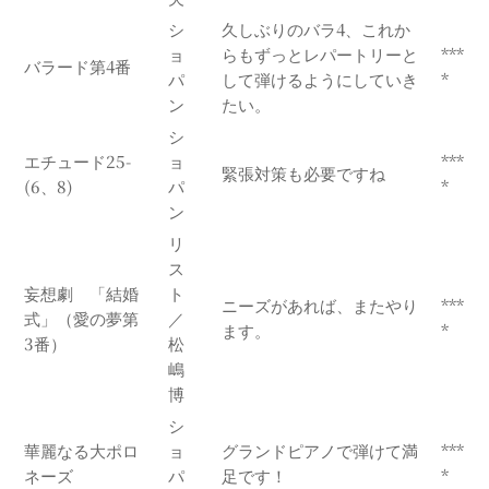
シ
久しぶりのバラ4、これか
ョ
らもずっとレパートリーと
***
バラード第4番
パ
して弾けるようにしていき
*
ン
たい。
シ
エチュード25-
ョ
***
緊張対策も必要ですね
(6、8)
パ
*
ン
リ
ス
妄想劇 「結婚
ト
ニーズがあれば、またやり
***
式」（愛の夢第
／
ます。
*
3番）
松
嶋
博
シ
華麗なる大ポロ
ョ
グランドピアノで弾けて満
***
ネーズ
パ
足です！
*