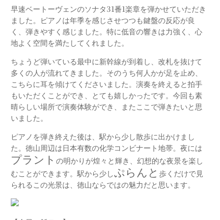
早速ベートーヴェンのソナタ31番1楽章を弾かせていただき
ました。ピアノは年季を感じさせつつも鍵盤の反応が良
く、弾きやすく感じました。特に低音の響きは力強く、心
地よく空間を満たしてくれました。
ちょうど弾いている最中に新幹線が到着し、改札を抜けて
多くの人が流れてきました。そのうち何人かが足を止め、
こちらに耳を傾けてくださいました。演奏を終えると拍手
もいただくことができ、とても嬉しかったです。今回も素
晴らしい場所で演奏体験ができ、またここで弾きたいと思
いました。
ピアノを弾き終えた後は、駅から少し散歩に出かけまし
た。徳山周辺は日本有数の化学コンビナート地帯。夜には
プラント
の明かりが煌々と輝き、幻想的な夜景を楽し
ぷらんと
むことができます。駅から少し
歩くだけで見
られるこの光景は、徳山ならではの魅力だと思います。