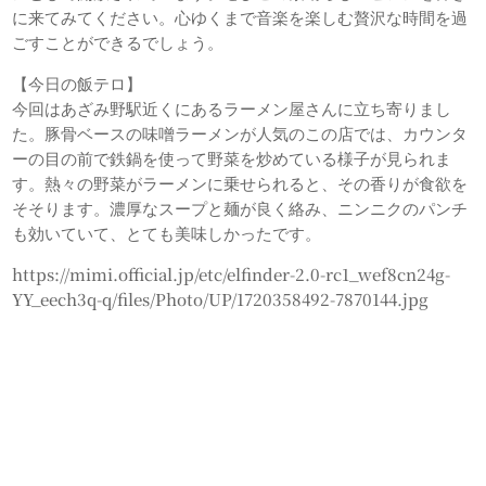
に来てみてください。心ゆくまで音楽を楽しむ贅沢な時間を過
ごすことができるでしょう。
【今日の飯テロ】
今回はあざみ野駅近くにあるラーメン屋さんに立ち寄りまし
た。豚骨ベースの味噌ラーメンが人気のこの店では、カウンタ
ーの目の前で鉄鍋を使って野菜を炒めている様子が見られま
す。熱々の野菜がラーメンに乗せられると、その香りが食欲を
そそります。濃厚なスープと麺が良く絡み、ニンニクのパンチ
も効いていて、とても美味しかったです。
https://mimi.official.jp/etc/elfinder-2.0-rc1_wef8cn24g-
YY_eech3q-q/files/Photo/UP/1720358492-7870144.jpg