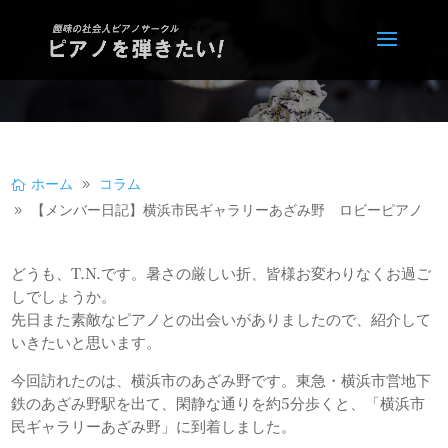
ホーム
コラム
【メンバー日記】横浜市民ギャラリーあざみ野 ロビーピアノ
どうも、T.N.です。暑さの厳しい折、皆様お変わりなくお過ご
しでしょうか。
先日また素敵なピアノとの出会いがありましたので、紹介して
いきたいと思います。
今回訪れたのは、横浜市のあざみ野です。東急・横浜市営地下
鉄のあざみ野駅を出て、閑静な通りを約5分歩くと、「横浜市
民ギャラリーあざみ野」に到着しました。