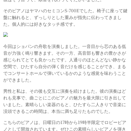
そのピアノはヤマハのセミコンS-700Eでした。椅子に座って鍵
盤に触れると、ずっしりとした重みが指先に伝わってきまし
た。個人的には好きなタッチ感です。
今回はショパンの舟歌を演奏しました。一音目から芯のある低
音が力強く鳴り響きます。その一方、高音部も響きの豊かさが
感じられてとても良かったです。人通りのほとんどない静かな
空間で、ひたすら自分の弾く音だけを感じることができ、まる
でコンサートホールで弾いているかのような感覚を味わうこと
ができました。
男性と私は、その後も交互に演奏を続けました。彼の演奏はど
れも見事で、曲ごとにこのピアノの魅力を最大限に引き出して
いました。素晴らしい楽器のもと、ひたすら二人きりで音楽に
没頭できるこの時間は、本当に満ち足りたものでした。
こちらのピアノは、日曜日の17時から19時半限定でロビーピア
ノとして開放されています。ぜひこの素晴らしいピアノを弾き